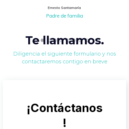
proceso educativo.
relacionarme. = Espacio de atención.
Ernesto Santamaría
Padre de familia
Personas que quieran cambiar su
CREAR
realidad.
No hay aprendizaje si no hay recurrencia y
para eso necesitamos crear. = Recordación
Te llamamos.
Diligencia el siguiente formulario y nos
contactaremos contigo en breve