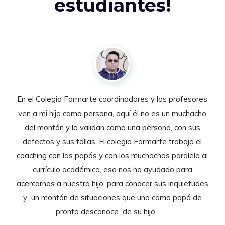
estudiantes!
Nuestros estudiantes
Nuestras clases
En el Colegio Formarte coordinadores y los profesores
¿Quién pueden estudiar en el Colegio
Momentos dentro del aula de clase:
ven a mi hijo como persona, aquí él no es un muchacho
formarte?
del montón y lo validan como una persona, con sus
DESCUBRIR
defectos y sus fallas. El colegio Formarte trabaja el
Estudiantes que no encajan en el sistema
La posibilidad de estar conectado
coaching con los papás y con los muchachos paralelo al
de educación tradicional.
= motivación
currículo académico, eso nos ha ayudado para
Aquellos que consideran que necesitan un
IMAGINAR
acercarnos a nuestro hijo, para conocer sus inquietudes
sistema de educación diferente centrado
En la medida en que descubro algo nuevo
y un montón de situaciones que uno como papá de
en sus pasiones y habilidades.
soy capaz de conectarme con ese
pronto desconoce de su hijo.
Personas que busquen agilizar su
descubrimiento para empezar a